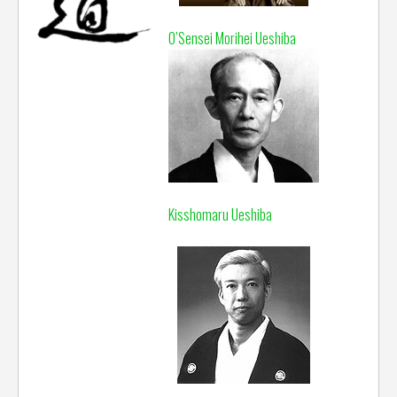
O’Sensei Morihei Ueshiba
Kisshomaru Ueshiba